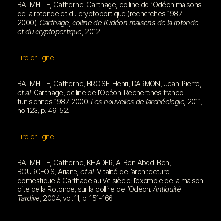
BALMELLE, Catherine. Carthage, colline de l’Odéon maisons
de la rotonde et du cryptoportique:(recherches 1987-
2000).
Carthage, colline de l’Odéon maisons de la rotonde
et du cryptoportique
, 2012.
Lire en ligne
BALMELLE, Catherine, BROISE, Henri, DARMON, Jean-Pierre,
et al.
Carthage, colline de l’Odéon. Recherches franco-
tunisiennes 1987-2000.
Les nouvelles de l’archéologie
, 2011,
no 123, p. 49-52.
Lire en ligne
BALMELLE, Catherine, KHADER, A. Ben Abed-Ben,
BOURGEOIS, Ariane,
et al.
Vitalité de l’architecture
domestique à Carthage au Ve siècle: l’exemple de la maison
dite de la Rotonde, sur la colline de l’Odéon.
Antiquité
Tardive
, 2004, vol. 11, p. 151-166.