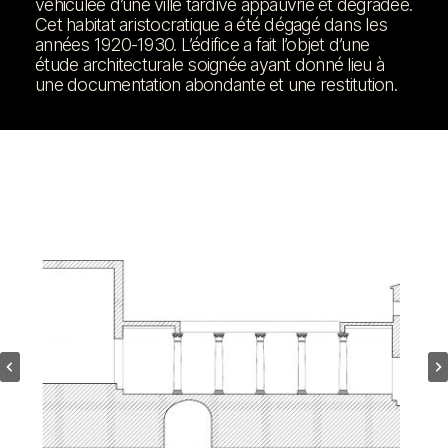
véhiculée d’une ville tardive appauvrie et dégradée.
Cet habitat aristocratique a été dégagé dans les
années 1920-1930. L’édifice a fait l’objet d’une
étude architecturale soignée ayant donné lieu à
une documentation abondante et une restitution.