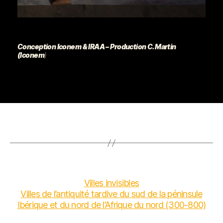
Conception Iconem & IRAA – Production C. Martin
(Iconem
)
Villes invisibles
Villes de l’antiquité tardive du sud de la péninsule
Ibérique et du nord de l’Afrique du nord (300-800)