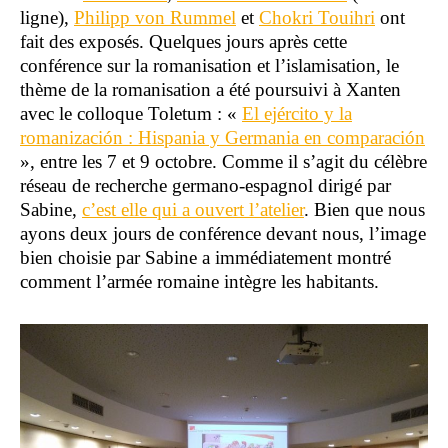
ligne),
Philipp von Rummel
et
Chokri Touihri
ont
fait des exposés. Quelques jours après cette
conférence sur la romanisation et l’islamisation, le
thème de la romanisation a été poursuivi à Xanten
avec le colloque Toletum : «
El ejército y la
romanización : Hispania y Germania en comparación
», entre les 7 et 9 octobre. Comme il s’agit du célèbre
réseau de recherche germano-espagnol dirigé par
Sabine,
c’est elle qui a ouvert l’atelier
. Bien que nous
ayons deux jours de conférence devant nous, l’image
bien choisie par Sabine a immédiatement montré
comment l’armée romaine intègre les habitants.