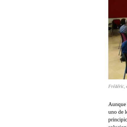
Frédéric, 
Aunque 
uno de l
principi