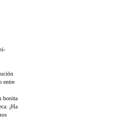
mi-
tución
o entre
u bonita
eca. ¡Ha
nos