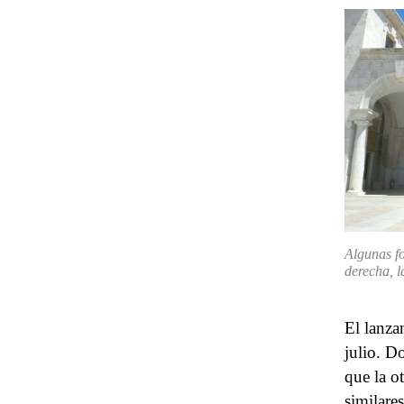
Algunas fo
derecha, l
El lanza
julio. D
que la o
similare