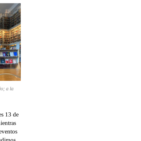
o; a la
es 13 de
ientras
 eventos
pudimos