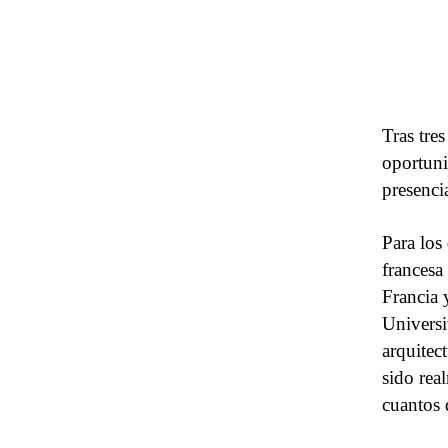
Tras tre
oportuni
presenci
Para los
francesa
Francia 
Universi
arquitec
sido rea
cuantos 