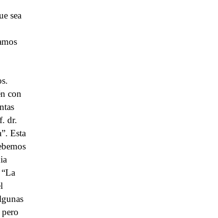
ue sea
yamos
os.
én con
ntas
. dr.
a”. Esta
debemos
ia
a “La
l
algunas
s pero