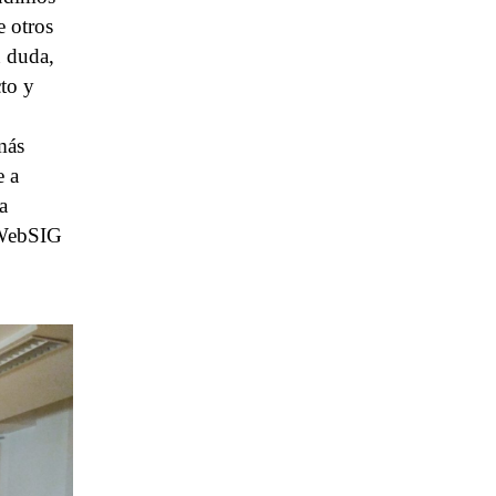
e otros
n duda,
to y
más
e a
a
 WebSIG