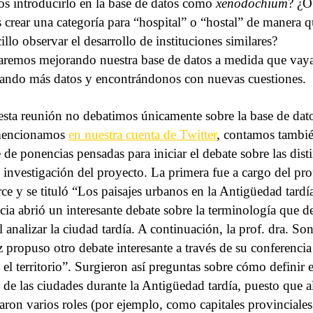
 introducirlo en la base de datos como
xenodochium
? ¿O
crear una categoría para “hospital” o “hostal” de manera q
illo observar el desarrollo de instituciones similares?
aremos mejorando nuestra base de datos a medida que va
ando más datos y encontrándonos con nuevas cuestiones.
esta reunión no debatimos únicamente sobre la base de dat
encionamos
en nuestra cuenta de Twitter
, contamos tambi
e de ponencias pensadas para iniciar el debate sobre las disti
e investigación del proyecto. La primera fue a cargo del prof
rce y se tituló “Los paisajes urbanos en la Antigüedad tardí
cia abrió un interesante debate sobre la terminología que 
al analizar la ciudad tardía. A continuación, la prof. dra. Son
z propuso otro debate interesante a través de su conferenci
 el territorio”. Surgieron así preguntas sobre cómo definir e
io de las ciudades durante la Antigüedad tardía, puesto que 
laron varios roles (por ejemplo, como capitales provinciale