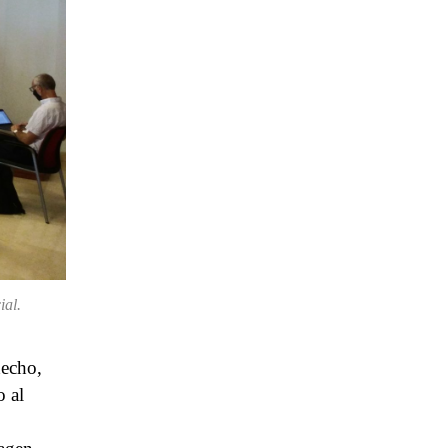
ial.
hecho,
o al