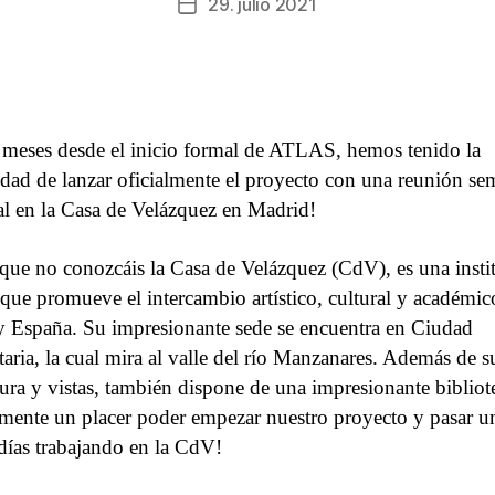
29. julio 2021
Fecha
de
la
entrada
s meses desde el inicio formal de ATLAS, hemos tenido la
dad de lanzar oficialmente el proyecto con una reunión se
al en la Casa de Velázquez en Madrid!
 que no conozcáis la Casa de Velázquez (CdV), es una insti
 que promueve el intercambio artístico, cultural y académic
y España. Su impresionante sede se encuentra en Ciudad
taria, la cual mira al valle del río Manzanares. Además de s
tura y vistas, también dispone de una impresionante bibliot
lmente un placer poder empezar nuestro proyecto y pasar u
días trabajando en la CdV!