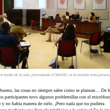
en medio de la sala, presentando el WebSIG en la reunión semi-presenc
bueno, las cosas no siempre salen como se planean… De 
os participantes tuvo algunos problemillas con el micrófon
o y no había manera de oirlo. ¡Pero nada que no pudiera