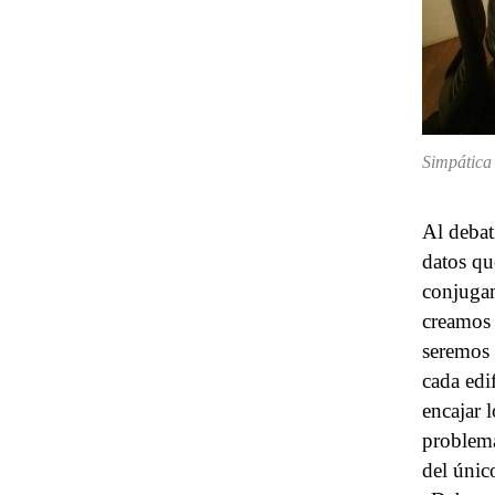
Simpática 
Al debat
datos qu
conjugam
creamos 
seremos 
cada edi
encajar 
problemá
del úni