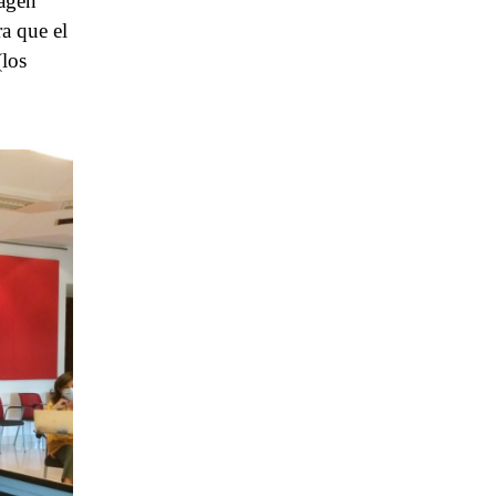
magen
a que el
(los