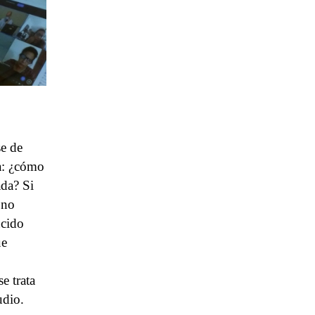
se de
a: ¿cómo
ada? Si
 no
ucido
ue
e trata
udio.