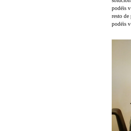
solucion
podéis v
resto de
podéis v