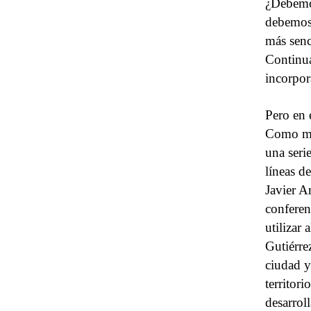
¿Debemos
debemos 
más senc
Continu
incorpor
Pero en 
Como m
una seri
líneas d
Javier A
conferen
utilizar 
Gutiérre
ciudad y
territor
desarrol