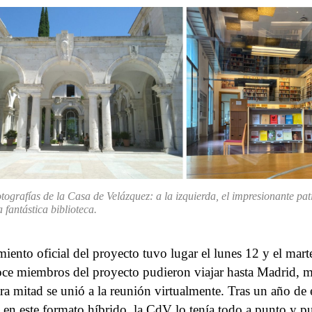
tografías de la Casa de Velázquez: a la izquierda, el impresionante pati
a fantástica biblioteca.
miento oficial del proyecto tuvo lugar el lunes 12 y el mart
oce miembros del proyecto pudieron viajar hasta Madrid, m
tra mitad se unió a la reunión virtualmente. Tras un año de
s en este formato híbrido, la CdV lo tenía todo a punto y 