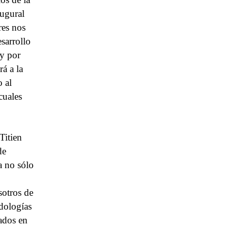
augural
res nos
sarrollo
 y por
á a la
o al
cuales
Titien
de
a no sólo
sotros de
dologías
nados en