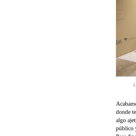
L
Acabamos
donde te
algo aje
público 