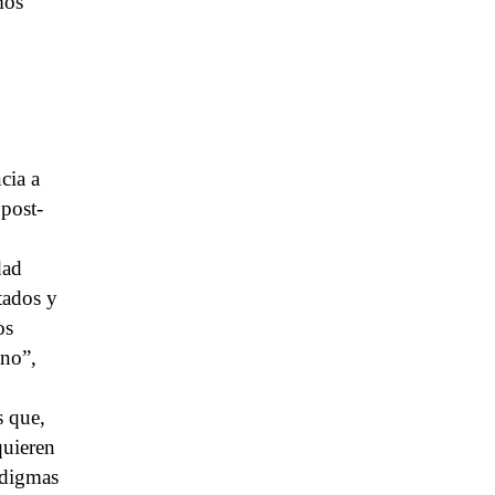
mos
cia a
 post-
dad
tados y
os
ano”,
s que,
quieren
adigmas