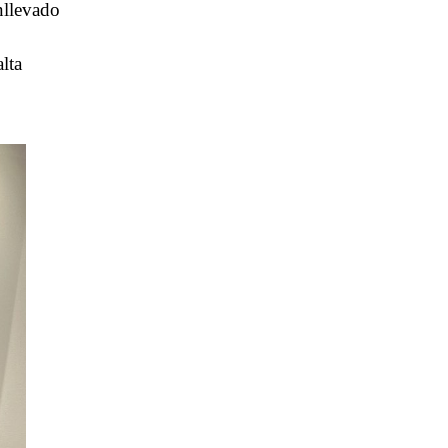
nllevado
lta