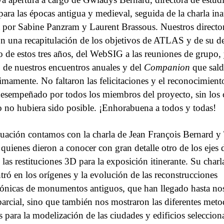
ra las épocas antigua y medieval, seguida de la charla in
a por Sabine Panzram y Laurent Brassous. Nuestros directo
on una recapitulación de los objetivos de ATLAS y de su de
go de estos tres años, del WebSIG a las reuniones de grupo,
 de nuestros encuentros anuales y del
Companion
que saldr
imamente. No faltaron las felicitaciones y el reconocimient
desempeñado por todos los miembros del proyecto, sin los 
o no hubiera sido posible. ¡Enhorabuena a todos y todas!
uación contamos con la charla de Jean François Bernard y 
, quienes dieron a conocer con gran detalle otro de los ejes 
as restituciones 3D para la exposición itinerante. Su charl
tró en los orígenes y la evolución de las reconstrucciones
tónicas de monumentos antiguos, que han llegado hasta no
arcial, sino que también nos mostraron las diferentes meto
as para la modelización de las ciudades y edificios seleccio