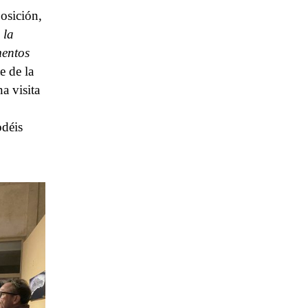
osición,
 la
mentos
e de la
a visita
odéis