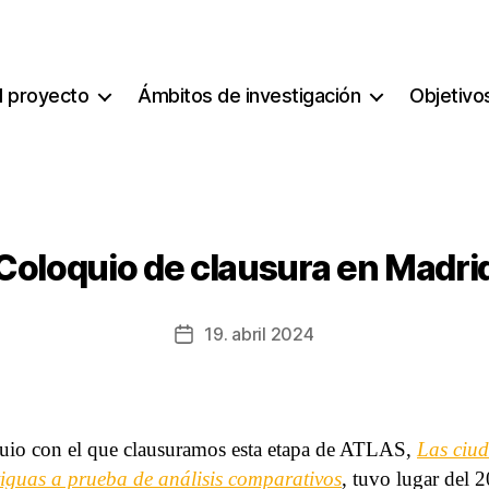
l proyecto
Ámbitos de investigación
Objetivo
Coloquio de clausura en Madri
19. abril 2024
Fecha
de
la
entrada
uio con el que clausuramos esta etapa de ATLAS,
Las ciu
iguas a prueba de análisis comparativos
, tuvo lugar del 2