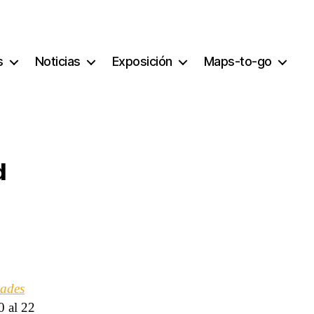
s
Noticias
Exposición
Maps-to-go
d
dades
0 al 22