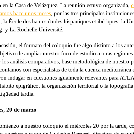
 en la Casa de Velázquez. La reunión estuvo organizada,
c
ramos hace unos meses
, por las tres principales institucione
, la École des hautes études hispaniques et ibériques, la Uni
 y La Rochelle Université.
ocasión, el formato del coloquio fue algo distinto a los ante
bjetivo de ampliar nuestro foco de estudio a otras regiones
 los análisis comparativos, base metodológica de nuestro p
 contamos con especialistas de toda la cuenca mediterránea
ron indagar en cuestiones igualmente relevantes para ATLA
hábito epigráfico, la organización territorial o la topografí
tigüedad tardía.
es, 20 de marzo
mienzo a nuestro coloquio el miércoles 20 por la tarde, co
va apertura a cargo de Gwladys Bernard, directora de estudi