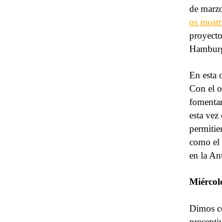
de marzo
os most
proyecto
Hamburg,
En esta 
Con el o
fomentar
esta vez
permitie
como el 
en la An
Miércol
Dimos co
precepti