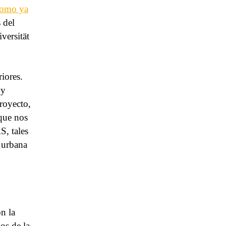
omo ya
s del
versität
riores.
 y
royecto,
 que nos
S, tales
a urbana
n la
os de la