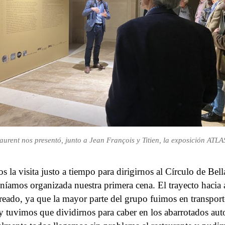
aurent nos presentó, junto a Jean François y Titien, la exposición ATLA
 la visita justo a tiempo para dirigirnos al Círculo de Bell
níamos organizada nuestra primera cena. El trayecto hacia a
treado, ya que la mayor parte del grupo fuimos en transport
y tuvimos que dividirnos para caber en los abarrotados aut