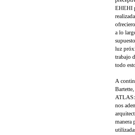
EHEHI pa
realizad
ofrecier
a lo lar
supuesto
luz próx
trabajo 
todo est
A contin
Bartette
ATLAS: l
nos aden
arquitec
manera p
utilizad