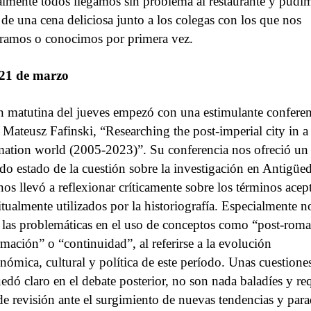
almente todos llegamos sin problema al restaurante y pudi
r de una cena deliciosa junto a los colegas con los que nos
ramos o conocimos por primera vez.
 21 de marzo
n matutina del jueves empezó con una estimulante conferen
 Mateusz Fafinski, “Researching the post-imperial city in a
mation world (2005-2023)”. Su conferencia nos ofreció un
ado estado de la cuestión sobre la investigación en Antigüe
 nos llevó a reflexionar críticamente sobre los términos acep
tualmente utilizados por la historiografía. Especialmente n
 las problemáticas en el uso de conceptos como “post-rom
rmación” o “continuidad”, al referirse a la evolución
nómica, cultural y política de este período. Unas cuestione
dó claro en el debate posterior, no son nada baladíes y re
de revisión ante el surgimiento de nuevas tendencias y par