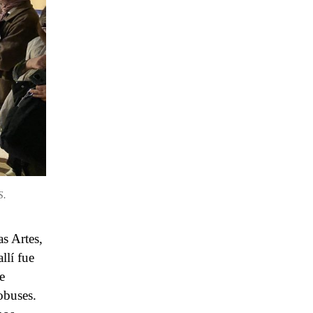
S.
as Artes,
llí fue
e
obuses.