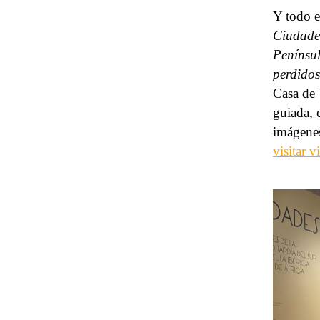
Y todo e
Ciudades
Penínsul
perdidos
Casa de 
guiada, 
imágenes
visitar 