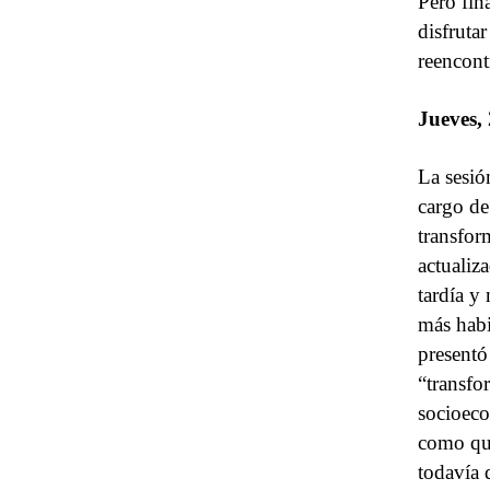
Pero fin
disfruta
reencont
Jueves,
La sesió
cargo de
transfor
actualiz
tardía y
más habi
presentó
“transfo
socioeco
como que
todavía 